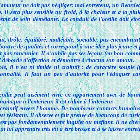
l'amateur ne doit pas négliger: mal entretenu, un Bearded 
). Il sera plus sensible au froid, à la chaleur et à la plui
rème de soin démêlante. Le conduit de l'oreille doit être
ant, drôle, équilibré, malléable, sociable, pas encombran
t bourré de qualités et correspond à une idée plus jeune et
t pas rancunier. Il n'oublie pas ses leçons (en bon comme
 Il déborde d'affection et démontre à chacun son amour.
 il n'est ni timide ni craintif : de caractére souple (p
sonnalité. Il faut un peu d'autorité pour l'éduquer ca
ollie peut aisément vivre en appartement avec de bonne
namique à l'extérieur, il est calme à l'intérieur.
raintif envers l'homme. De nombreux contacts humains le
est résistant. Il observe et fait preuve de beaucoup de curio
est pas fondamentalement inquiet ou méfiant. Il ne cher
ut lui apprendre très tôt à être brossé et à se laisser entret