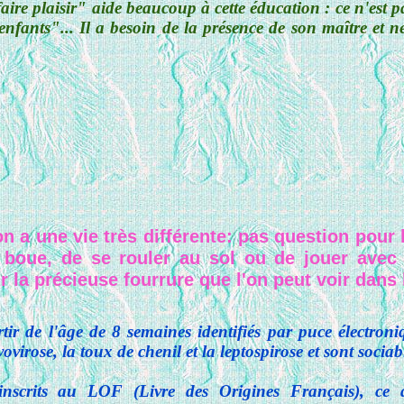
aire plaisir" aide beaucoup à cette éducation : ce n'est p
nfants"... Il a besoin de la présence de son maître et ne
n a une vie très différente: pas question pour l
 boue, de se rouler au sol ou de jouer avec 
ir la précieuse fourrure que l'on peut voir dans
rtir de l'âge de 8 semaines identifiés par puce électroni
ovirose, la toux de chenil et la leptospirose et sont sociabi
inscrits au LOF (Livre des Origines Français), ce q