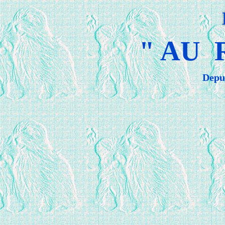
" AU
Depu