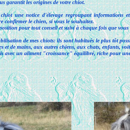
s garantit les origines de votre chiot.
hiot une notice d'élevage regroupant informations et c
e confirmer le chien, si vous le souhaitez.
sition pour tout conseil et suivi à chaque fois que vous 
ilisation de mes chiots: ils sont habitués le plus tôt poss
 et de mains, aux autres chiens, aux chats, enfants, voit
rris avec un aliment "croissance" équilibré, riche pour u