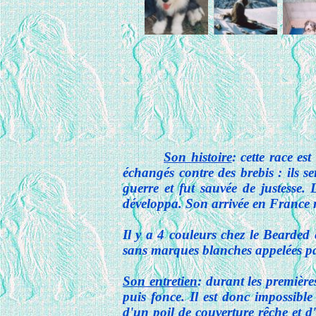
Son histoire
: cette race es
échangés contre des brebis : ils se
guerre et fut sauvée de justesse. 
développa. Son arrivée en France
Il y a 4 couleurs chez le Bearded c
sans marques blanches appelées pana
Son entretien
: durant les première
puis fonce. Il est donc impossible
d'un poil de couverture rêche et d'