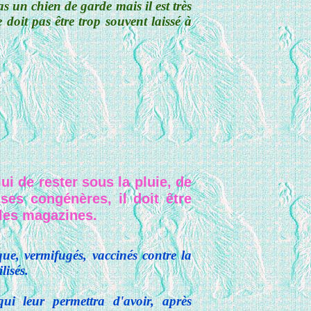
as un chien de garde mais il est très
 doit pas être trop souvent laissé à
ui de rester sous la pluie, de
ses congénères, il doit être
 les magazines.
que, vermifugés, vaccinés contre la
lisés.
ui leur permettra d'avoir, après