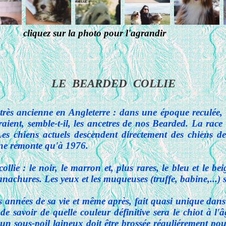
cliquez sur la photo pour l'agrandir
LE BEARDED COLLIE
t très ancienne en Angleterre : dans une époque reculée,
raient, semble-t-il, les ancetres de nos Bearded. La race f
Les chiens actuels descendent directement des chiens de
 ne remonte qu'à 1976.
ollie : le noir, le marron et, plus rares, le bleu et le b
chures. Les yeux et les muqueuses (truffe, babine,...) so
s années de sa vie et même après, fait quasi unique dans 
 de savoir de quelle couleur définitive sera le chiot à l
un sous-poil laineux doit être brossée réguliérement pour 