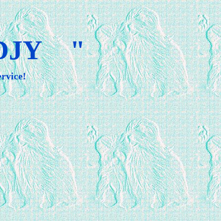
DJY "
rvice!