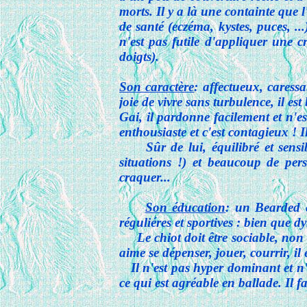
morts. Il y a là une containte que 
de santé (eczéma, kystes, puces, ...
n'est pas futile d'appliquer une c
doigts).
Son caractère
: affectueux, caress
joie de vivre sans turbulence, il es
Gai, il pardonne facilement et n'es
enthousiaste et c'est contagieux !
Sûr de lui, équilibré et sensible,
situations !) et beaucoup de per
craquer...
Son éducation
: un Bearded c
réguliéres et sportives : bien que dy
Le chiot doit être sociable, non c
aime se dépenser, jouer, courrir, il 
Il n'est pas hyper dominant et n'
ce qui est agréable en ballade. Il fa