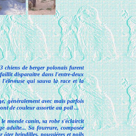
 3 chiens de berger polonais furent
aillit disparaitre dans l'entre-deux
 l'éleveuse qui sauva la race et la
eige, généralement avec mais parfois
nt de couleur assortie au poil ...
le monde canin, sa robe s'éclaircit
'âge adulte... Sa fourrure, composée
ôter brindilles, poussiéres et poils