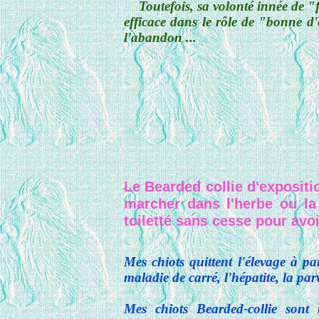
Toutefois, sa volonté innée de "f
efficace dans le rôle de "bonne d'e
l'abandon ...
Le Bearded collie d'expositio
marcher dans l'herbe ou la
toiletté sans cesse pour avo
Mes chiots quittent l'élevage à pa
maladie de carré, l'hépatite, la parv
Mes chiots Bearded-collie sont 