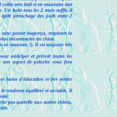
collie sera laid et en mauvaise état
e. Un bain tous les 2 mois suffit, il
 épilé (arrachage des poils entre 2
t sans passer inaperçu, respirant la
 plus décontractée du chien.
 en mauvais !). Il est toujours très
our anticiper et prévoir toutes les
r son aspect de
peluche vous fera
s bases d'éducation et des sorties
 rendront équilibré et sociable. Il
sité.
che pas querelle aux autres chiens,
enir.